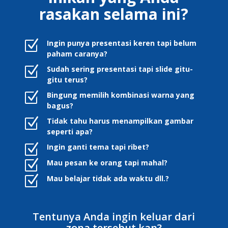
rasakan selama ini?
Z
Ingin punya presentasi keren tapi belum
paham caranya?
Z
Sudah sering presentasi tapi slide gitu-
gitu terus?
Z
Bingung memilih kombinasi warna yang
bagus?
Z
Tidak tahu harus menampilkan gambar
seperti apa?
Z
Ingin ganti tema tapi ribet?
Z
Mau pesan ke orang tapi mahal?
Z
Mau belajar tidak ada waktu dll.?
Tentunya Anda ingin keluar dari
zona tersebut kan?