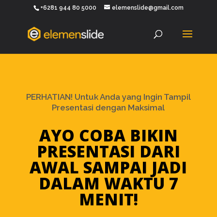
+6281 944 80 5000
elemenslide@gmail.com
PERHATIAN! Untuk Anda yang Ingin Tampil
Presentasi dengan Maksimal
AYO COBA BIKIN
PRESENTASI DARI
AWAL SAMPAI JADI
DALAM WAKTU 7
MENIT!