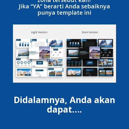
Jika “YA” berarti Anda sebaiknya
punya template ini
Didalamnya, Anda akan
dapat….