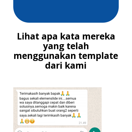
Lihat apa kata mereka
yang telah
menggunakan template
dari kami