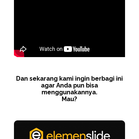
Dan sekarang kami ingin berbagi ini
agar Anda pun bisa
menggunakannya.
Mau?