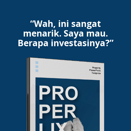
“Wah, ini sangat
menarik. Saya mau.
Berapa investasinya?”